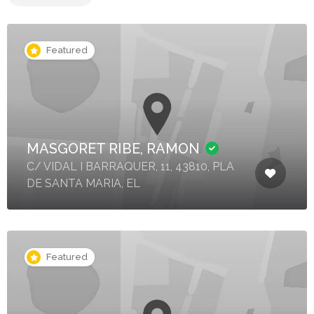
Featured
MASGORET RIBE, RAMON
C/ VIDAL I BARRAQUER, 11, 43810, PLA
DE SANTA MARIA, EL
Featured